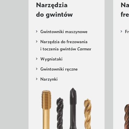
Narzędzia
Na
do gwintów
fr
Gwintowniki maszynowe
F
Narzędzia do frezowania
i toczenia gwintów
Carmex
Wygniataki
Gwintowniki ręczne
Narzynki